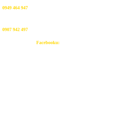
pwgarenapresov@gmail.com
0949 464 947
ZŠ, MŠ a kurzy korčuľovania:
0907 942 497
Nájdete nás aj na
Facebooku:
Informácie
Rozpis ľadu
Verejné korčuľovanie
Služby
Cenník
Hokejový klub
Podmienky
Prevádzkový poriadok
Všeobecné zmluvné podmienky